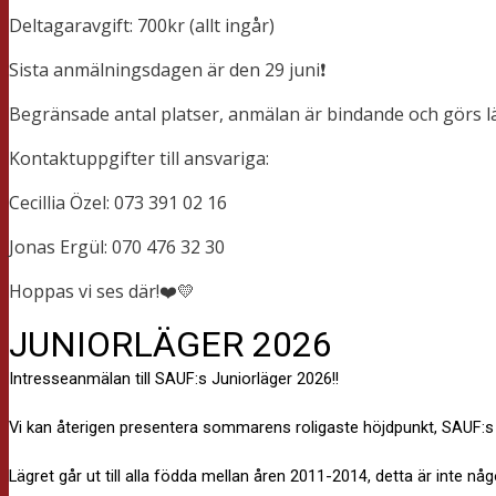
Deltagaravgift: 700kr (allt ingår)
Sista anmälningsdagen är den 29 juni❗️
Begränsade antal platser, anmälan är bindande och görs längr
Kontaktuppgifter till ansvariga:
Cecillia Özel: 073 391 02 16
Jonas Ergül: 070 476 32 30
Hoppas vi ses där!❤️💛