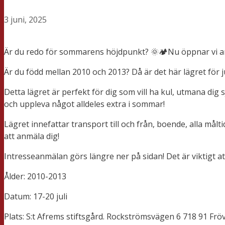
3 juni, 2025
Är du redo för sommarens höjdpunkt? 🌞🏕️Nu öppnar vi anm
Är du född mellan 2010 och 2013? Då är det här lägret för ju
Detta lägret är perfekt för dig som vill ha kul, utmana di
och uppleva något alldeles extra i sommar!
Lägret innefattar transport till och från, boende, alla mål
att anmäla dig!
Intresseanmälan görs längre ner på sidan! Det är viktigt at
Ålder: 2010-2013
Datum: 17-20 juli
Plats: S:t Afrems stiftsgård. Rockströmsvägen 6 718 91 Fröv