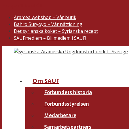
Hoppa till innehåll
Aramea webshop – Vår butik
Bahro Suryoyo – Vår nättidning
Det syrianska köket – Syrianska recept
SAUFmedlem – Bli medlem i SAUF!
Om SAUF
Förbundets historia
Förbundsstyrelsen
Medarbetare
Samarbetspartners