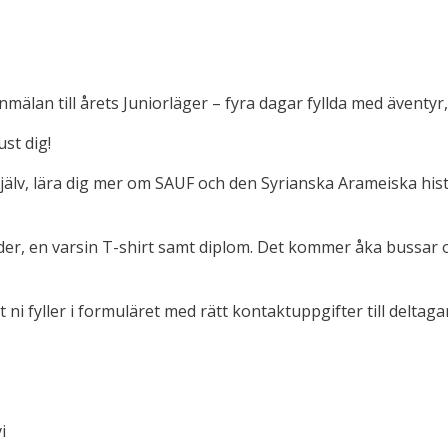
älan till årets Juniorläger – fyra dagar fyllda med äventyr
st dig!
g själv, lära dig mer om SAUF och den Syrianska Arameiska hi
tider, en varsin T-shirt samt diplom. Det kommer åka bussar oc
t ni fyller i formuläret med rätt kontaktuppgifter till delta
i