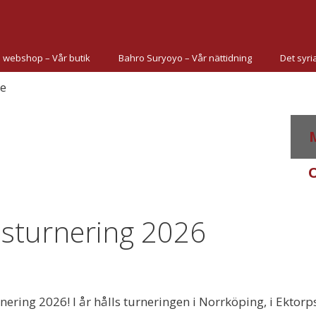
 webshop – Vår butik
Bahro Suryoyo – Vår nättidning
Det syri
lsturnering 2026
ering 2026! I år hålls turneringen i Norrköping, i Ektor