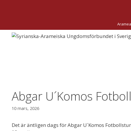
Hoppa
till
innehåll
Aramea
Abgar U´Komos Fotbol
10 mars, 2026
Det är äntligen dags för Abgar U´Komos Fotbollsturn