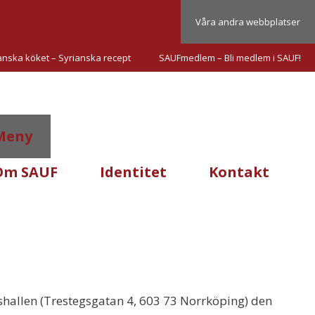
Våra andra webbplatser
anska köket – Syrianska recept
SAUFmedlem – Bli medlem i SAUF!
Meny
Om SAUF
Identitet
Kontakt
pshallen (Trestegsgatan 4, 603 73 Norrköping) den