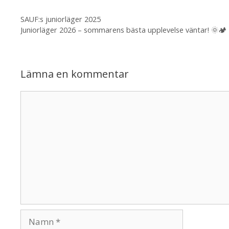
Inläggsnavigering
SAUF:s juniorläger 2025
Juniorläger 2026 – sommarens bästa upplevelse väntar! 🌞🏕️
Lämna en kommentar
Kommentar
Namn