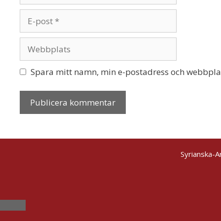
E-
post
Webbplats
Spara mitt namn, min e-postadress och webbplats
Syrianska-A
Stäng