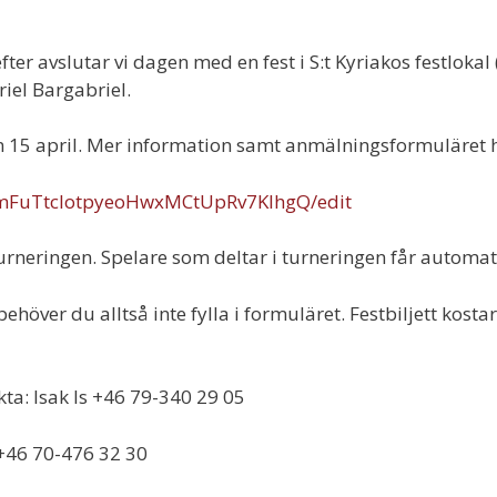
efter avslutar vi dagen med en fest i S:t Kyriakos festlok
riel Bargabriel.
 15 april. Mer information samt anmälningsformuläret hi
pFmFuTtcIotpyeoHwxMCtUpRv7KlhgQ/edit
 turneringen. Spelare som deltar i turneringen får automatis
ehöver du alltså inte fylla i formuläret. Festbiljett kost
akta: Isak Is +46 79-340 29 05
 +46 70-476 32 30