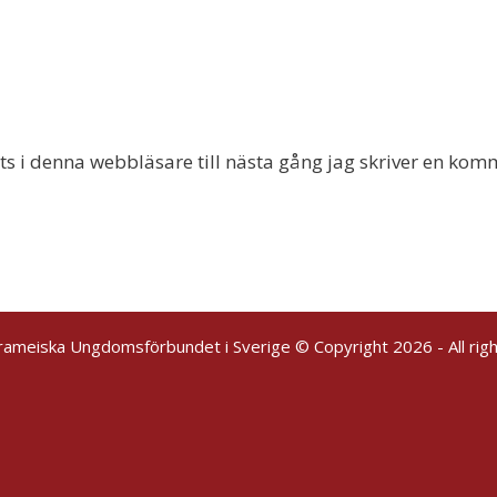
 i denna webbläsare till nästa gång jag skriver en kom
rameiska Ungdomsförbundet i Sverige © Copyright 2026 - All rig