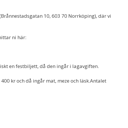
al (Brånnestadsgatan 10, 603 70 Norrköping), där vi
ttar ni här:
kt en festbiljett, då den ingår i lagavgiften.
ar 400 kr och då ingår mat, meze och läsk.Antalet